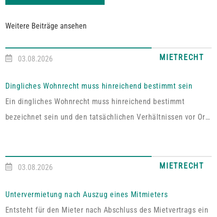
Weitere Beiträge ansehen
MIETRECHT
03.08.2026
Dingliches Wohnrecht muss hinreichend bestimmt sein
Ein dingliches Wohnrecht muss hinreichend bestimmt
bezeichnet sein und den tatsächlichen Verhältnissen vor Ort
entsprechen. Fehlt es hieran, lässt sich aus der Vereinbarung
kein Wohnrecht herleiten.In dem vom Pfälzischen
Oberlandesgericht Zweibrücken entschiedenen Fall umfasste
MIETRECHT
03.08.2026
das im Grundbuch eingetragene Wohnrecht ausdrücklich „die
alleinige ausschließliche Benutzung der abgeschlossenen
Untervermietung nach Auszug eines Mitmieters
Wohnung im Dachgeschoss“. Tatsächlich handelt es sich bei
Entsteht für den Mieter nach Abschluss des Mietvertrags ein