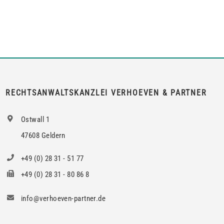
Dritten zum Gebrauch zu überlassen, so kann er von dem
Vermieter die Erlaubnis hierzu verlangen.Wird die Wohnung
an mehrere Mieter vermietet, genügt es für einen Anspruch
auf Zustimmung zur teilweisen Untervermietung, wenn das
berechtigte Interesse nur bei den Mietern […]
RECHTSANWALTSKANZLEI VERHOEVEN & PARTNER
Ostwall 1
47608 Geldern
+49 (0) 28 31 - 51 77
+49 (0) 28 31 - 80 86 8
info@verhoeven-partner.de