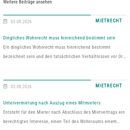
Weitere Beiträge ansehen
MIETRECHT
03.08.2026
Dingliches Wohnrecht muss hinreichend bestimmt sein
Ein dingliches Wohnrecht muss hinreichend bestimmt
bezeichnet sein und den tatsächlichen Verhältnissen vor Ort
entsprechen. Fehlt es hieran, lässt sich aus der Vereinbarung
kein Wohnrecht herleiten.In dem vom Pfälzischen
Oberlandesgericht Zweibrücken entschiedenen Fall umfasste
MIETRECHT
03.08.2026
das im Grundbuch eingetragene Wohnrecht ausdrücklich „die
alleinige ausschließliche Benutzung der abgeschlossenen
Untervermietung nach Auszug eines Mitmieters
Wohnung im Dachgeschoss“. Tatsächlich handelt es sich bei
Entsteht für den Mieter nach Abschluss des Mietvertrags ein
dem […]
berechtigtes Interesse, einen Teil des Wohnraums einem