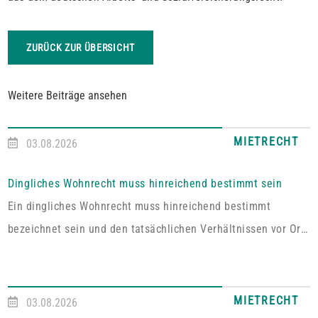
ZURÜCK ZUR ÜBERSICHT
Weitere Beiträge ansehen
MIETRECHT
03.08.2026
Dingliches Wohnrecht muss hinreichend bestimmt sein
Ein dingliches Wohnrecht muss hinreichend bestimmt
bezeichnet sein und den tatsächlichen Verhältnissen vor Ort
entsprechen. Fehlt es hieran, lässt sich aus der Vereinbarung
kein Wohnrecht herleiten.In dem vom Pfälzischen
Oberlandesgericht Zweibrücken entschiedenen Fall umfasste
MIETRECHT
03.08.2026