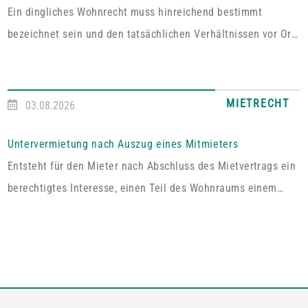
Ein dingliches Wohnrecht muss hinreichend bestimmt
bezeichnet sein und den tatsächlichen Verhältnissen vor Ort
entsprechen. Fehlt es hieran, lässt sich aus der Vereinbarung
kein Wohnrecht herleiten.In dem vom Pfälzischen
Oberlandesgericht Zweibrücken entschiedenen Fall umfasste
MIETRECHT
03.08.2026
das im Grundbuch eingetragene Wohnrecht ausdrücklich „die
alleinige ausschließliche Benutzung der abgeschlossenen
Untervermietung nach Auszug eines Mitmieters
Wohnung im Dachgeschoss“. Tatsächlich handelt es sich bei
Entsteht für den Mieter nach Abschluss des Mietvertrags ein
dem […]
berechtigtes Interesse, einen Teil des Wohnraums einem
Dritten zum Gebrauch zu überlassen, so kann er von dem
Vermieter die Erlaubnis hierzu verlangen.Wird die Wohnung
an mehrere Mieter vermietet, genügt es für einen Anspruch
auf Zustimmung zur teilweisen Untervermietung, wenn das
berechtigte Interesse nur bei den Mietern […]