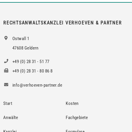
berechtigte Interesse nur bei den Mietern […]
RECHTSANWALTSKANZLEI VERHOEVEN & PARTNER
Ostwall 1
47608 Geldern
+49 (0) 28 31 - 51 77
+49 (0) 28 31 - 80 86 8
info@verhoeven-partner.de
Start
Kosten
Anwälte
Fachgebiete
Kanzlei
Formulare