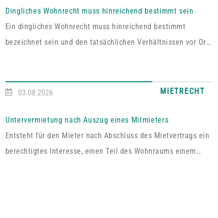
Dingliches Wohnrecht muss hinreichend bestimmt sein
Ein dingliches Wohnrecht muss hinreichend bestimmt
bezeichnet sein und den tatsächlichen Verhältnissen vor Ort
entsprechen. Fehlt es hieran, lässt sich aus der Vereinbarung
kein Wohnrecht herleiten.In dem vom Pfälzischen
Oberlandesgericht Zweibrücken entschiedenen Fall umfasste
MIETRECHT
03.08.2026
das im Grundbuch eingetragene Wohnrecht ausdrücklich „die
alleinige ausschließliche Benutzung der abgeschlossenen
Untervermietung nach Auszug eines Mitmieters
Wohnung im Dachgeschoss“. Tatsächlich handelt es sich bei
Entsteht für den Mieter nach Abschluss des Mietvertrags ein
dem […]
berechtigtes Interesse, einen Teil des Wohnraums einem
Dritten zum Gebrauch zu überlassen, so kann er von dem
Vermieter die Erlaubnis hierzu verlangen.Wird die Wohnung
an mehrere Mieter vermietet, genügt es für einen Anspruch
auf Zustimmung zur teilweisen Untervermietung, wenn das