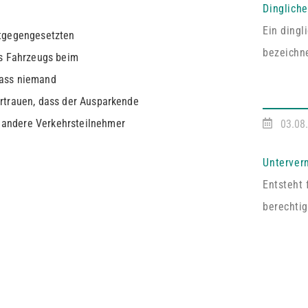
Dinglich
Ein ding
ntgegengesetzten
bezeichne
es Fahrzeugs beim
entsprech
dass niemand
Vereinba
ertrauen, dass der Ausparkende
Pfälzisc
 andere Verkehrsteilnehmer
03.08
Fall umf
ausdrückl
Unterver
abgeschl
Entsteht 
handelt e
berechtig
Dritten z
Vermieter
an mehrer
auf Zust