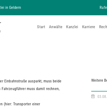
lei in Geldern
Rufe
Start
Anwälte
Kanzlei
Karriere
Rech
Weitere B
ner Einbahnstraße ausparkt, muss beide
in Fahrzeugführer muss damit rechnen,
03.08
n (hier: Transporter einer