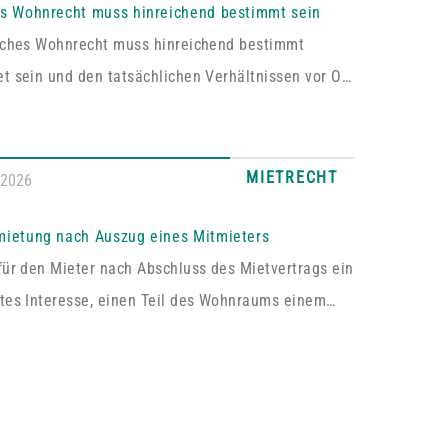
es Wohnrecht muss hinreichend bestimmt sein
liches Wohnrecht muss hinreichend bestimmt
t sein und den tatsächlichen Verhältnissen vor Ort
en. Fehlt es hieran, lässt sich aus der
rung kein Wohnrecht herleiten.In dem vom
hen Oberlandesgericht Zweibrücken entschiedenen
MIETRECHT
.2026
asste das im Grundbuch eingetragene Wohnrecht
ich „die alleinige ausschließliche Benutzung der
mietung nach Auszug eines Mitmieters
ossenen Wohnung im Dachgeschoss“. Tatsächlich
für den Mieter nach Abschluss des Mietvertrags ein
s sich bei dem […]
tes Interesse, einen Teil des Wohnraums einem
um Gebrauch zu überlassen, so kann er von dem
 die Erlaubnis hierzu verlangen.Wird die Wohnung
e Mieter vermietet, genügt es für einen Anspruch
immung zur teilweisen Untervermietung, wenn das