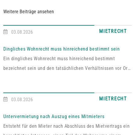
Weitere Beiträge ansehen
MIETRECHT
03.08.2026
Dingliches Wohnrecht muss hinreichend bestimmt sein
Ein dingliches Wohnrecht muss hinreichend bestimmt
bezeichnet sein und den tatsächlichen Verhältnissen vor Ort
entsprechen. Fehlt es hieran, lässt sich aus der Vereinbarung
kein Wohnrecht herleiten.In dem vom Pfälzischen
Oberlandesgericht Zweibrücken entschiedenen Fall umfasste
MIETRECHT
03.08.2026
das im Grundbuch eingetragene Wohnrecht ausdrücklich „die
alleinige ausschließliche Benutzung der abgeschlossenen
Untervermietung nach Auszug eines Mitmieters
Wohnung im Dachgeschoss“. Tatsächlich handelt es sich bei
Entsteht für den Mieter nach Abschluss des Mietvertrags ein