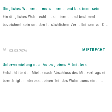
Dingliches Wohnrecht muss hinreichend bestimmt sein
Ein dingliches Wohnrecht muss hinreichend bestimmt
bezeichnet sein und den tatsächlichen Verhältnissen vor Ort
entsprechen. Fehlt es hieran, lässt sich aus der Vereinbarung
kein Wohnrecht herleiten.In dem vom Pfälzischen
Oberlandesgericht Zweibrücken entschiedenen Fall umfasste
MIETRECHT
03.08.2026
das im Grundbuch eingetragene Wohnrecht ausdrücklich „die
alleinige ausschließliche Benutzung der abgeschlossenen
Untervermietung nach Auszug eines Mitmieters
Wohnung im Dachgeschoss“. Tatsächlich handelt es sich bei
Entsteht für den Mieter nach Abschluss des Mietvertrags ein
dem […]
berechtigtes Interesse, einen Teil des Wohnraums einem
Dritten zum Gebrauch zu überlassen, so kann er von dem
Vermieter die Erlaubnis hierzu verlangen.Wird die Wohnung
an mehrere Mieter vermietet, genügt es für einen Anspruch