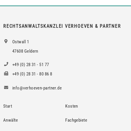
auf Zustimmung zur teilweisen Untervermietung, wenn das
berechtigte Interesse nur bei den Mietern […]
RECHTSANWALTSKANZLEI VERHOEVEN & PARTNER
Ostwall 1
47608 Geldern
+49 (0) 28 31 - 51 77
+49 (0) 28 31 - 80 86 8
info@verhoeven-partner.de
Start
Kosten
Anwälte
Fachgebiete