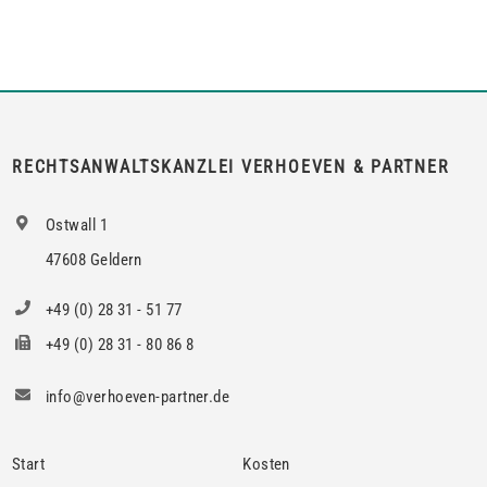
Vermieter die Erlaubnis hierzu verlangen.Wird die Wohnung
an mehrere Mieter vermietet, genügt es für einen Anspruch
auf Zustimmung zur teilweisen Untervermietung, wenn das
berechtigte Interesse nur bei den Mietern […]
RECHTSANWALTSKANZLEI VERHOEVEN & PARTNER
Ostwall 1
47608 Geldern
+49 (0) 28 31 - 51 77
+49 (0) 28 31 - 80 86 8
info@verhoeven-partner.de
Start
Kosten