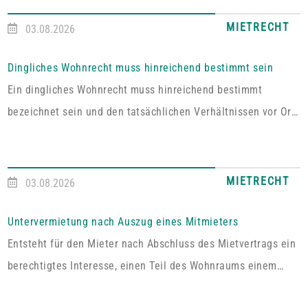
MIETRECHT
03.08.2026
Dingliches Wohnrecht muss hinreichend bestimmt sein
Ein dingliches Wohnrecht muss hinreichend bestimmt
bezeichnet sein und den tatsächlichen Verhältnissen vor Ort
entsprechen. Fehlt es hieran, lässt sich aus der Vereinbarung
kein Wohnrecht herleiten.In dem vom Pfälzischen
Oberlandesgericht Zweibrücken entschiedenen Fall umfasste
MIETRECHT
03.08.2026
das im Grundbuch eingetragene Wohnrecht ausdrücklich „die
alleinige ausschließliche Benutzung der abgeschlossenen
Untervermietung nach Auszug eines Mitmieters
Wohnung im Dachgeschoss“. Tatsächlich handelt es sich bei
Entsteht für den Mieter nach Abschluss des Mietvertrags ein
dem […]
berechtigtes Interesse, einen Teil des Wohnraums einem
Dritten zum Gebrauch zu überlassen, so kann er von dem