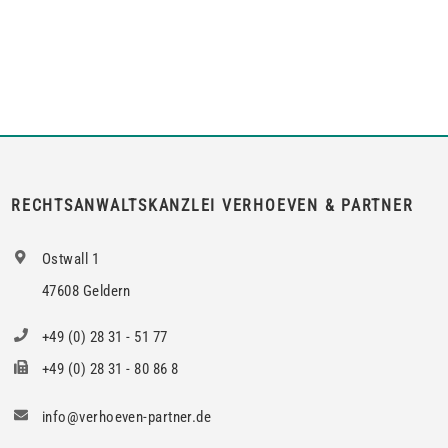
Dritten zum Gebrauch zu überlassen, so kann er von dem
Vermieter die Erlaubnis hierzu verlangen.Wird die Wohnung
an mehrere Mieter vermietet, genügt es für einen Anspruch
auf Zustimmung zur teilweisen Untervermietung, wenn das
berechtigte Interesse nur bei den Mietern […]
RECHTSANWALTSKANZLEI VERHOEVEN & PARTNER
Ostwall 1
47608 Geldern
+49 (0) 28 31 - 51 77
+49 (0) 28 31 - 80 86 8
info@verhoeven-partner.de