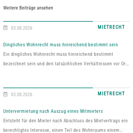
Weitere Beiträge ansehen
MIETRECHT
03.08.2026
Dingliches Wohnrecht muss hinreichend bestimmt sein
Ein dingliches Wohnrecht muss hinreichend bestimmt
bezeichnet sein und den tatsächlichen Verhältnissen vor Ort
entsprechen. Fehlt es hieran, lässt sich aus der Vereinbarung
kein Wohnrecht herleiten.In dem vom Pfälzischen
Oberlandesgericht Zweibrücken entschiedenen Fall umfasste
MIETRECHT
03.08.2026
das im Grundbuch eingetragene Wohnrecht ausdrücklich „die
alleinige ausschließliche Benutzung der abgeschlossenen
Untervermietung nach Auszug eines Mitmieters
Wohnung im Dachgeschoss“. Tatsächlich handelt es sich bei
Entsteht für den Mieter nach Abschluss des Mietvertrags ein
dem […]
berechtigtes Interesse, einen Teil des Wohnraums einem