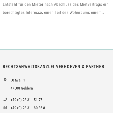
Wohnung im Dachgeschoss“. Tatsächlich handelt es sich bei
Entsteht für den Mieter nach Abschluss des Mietvertrags ein
dem […]
berechtigtes Interesse, einen Teil des Wohnraums einem
Dritten zum Gebrauch zu überlassen, so kann er von dem
Vermieter die Erlaubnis hierzu verlangen.Wird die Wohnung
an mehrere Mieter vermietet, genügt es für einen Anspruch
auf Zustimmung zur teilweisen Untervermietung, wenn das
berechtigte Interesse nur bei den Mietern […]
RECHTSANWALTSKANZLEI VERHOEVEN & PARTNER
Ostwall 1
47608 Geldern
+49 (0) 28 31 - 51 77
+49 (0) 28 31 - 80 86 8