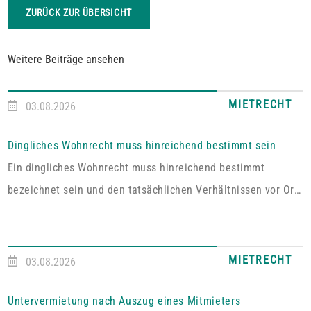
ZURÜCK ZUR ÜBERSICHT
Weitere Beiträge ansehen
MIETRECHT
03.08.2026
Dingliches Wohnrecht muss hinreichend bestimmt sein
Ein dingliches Wohnrecht muss hinreichend bestimmt
bezeichnet sein und den tatsächlichen Verhältnissen vor Ort
entsprechen. Fehlt es hieran, lässt sich aus der Vereinbarung
kein Wohnrecht herleiten.In dem vom Pfälzischen
Oberlandesgericht Zweibrücken entschiedenen Fall umfasste
MIETRECHT
03.08.2026
das im Grundbuch eingetragene Wohnrecht ausdrücklich „die
alleinige ausschließliche Benutzung der abgeschlossenen
Untervermietung nach Auszug eines Mitmieters