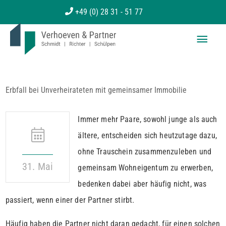
Zum
+49 (0) 28 31 - 51 77
Inhalt
Haup
springen
Erbfall bei Unverheirateten mit gemeinsamer Immobilie
Immer mehr Paare, sowohl junge als auch
ältere, entscheiden sich heutzutage dazu,
ohne Trauschein zusammenzuleben und
31. Mai
gemeinsam Wohneigentum zu erwerben,
bedenken dabei aber häufig nicht, was
passiert, wenn einer der Partner stirbt.
Häufig haben die Partner nicht daran gedacht, für einen solchen