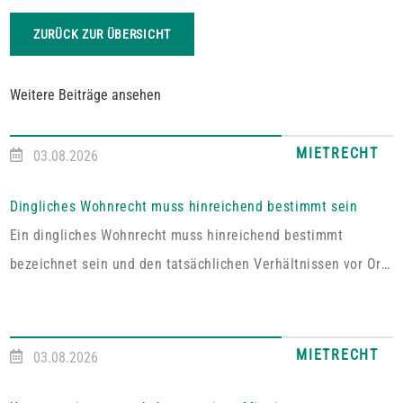
ZURÜCK ZUR ÜBERSICHT
Weitere Beiträge ansehen
MIETRECHT
03.08.2026
Dingliches Wohnrecht muss hinreichend bestimmt sein
Ein dingliches Wohnrecht muss hinreichend bestimmt
bezeichnet sein und den tatsächlichen Verhältnissen vor Ort
entsprechen. Fehlt es hieran, lässt sich aus der Vereinbarung
kein Wohnrecht herleiten.In dem vom Pfälzischen
Oberlandesgericht Zweibrücken entschiedenen Fall umfasste
MIETRECHT
03.08.2026
das im Grundbuch eingetragene Wohnrecht ausdrücklich „die