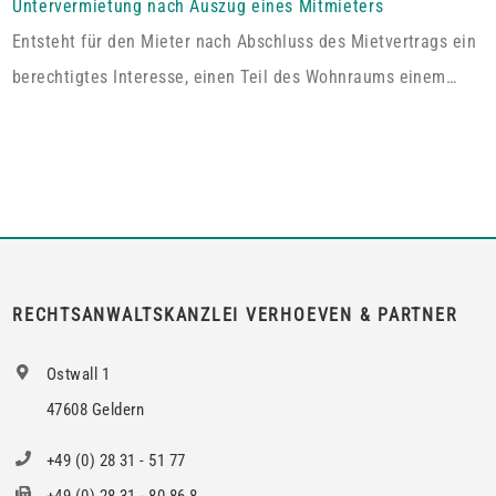
alleinige ausschließliche Benutzung der abgeschlossenen
Untervermietung nach Auszug eines Mitmieters
Wohnung im Dachgeschoss“. Tatsächlich handelt es sich bei
Entsteht für den Mieter nach Abschluss des Mietvertrags ein
dem […]
berechtigtes Interesse, einen Teil des Wohnraums einem
Dritten zum Gebrauch zu überlassen, so kann er von dem
Vermieter die Erlaubnis hierzu verlangen.Wird die Wohnung
an mehrere Mieter vermietet, genügt es für einen Anspruch
auf Zustimmung zur teilweisen Untervermietung, wenn das
berechtigte Interesse nur bei den Mietern […]
RECHTSANWALTSKANZLEI VERHOEVEN & PARTNER
Ostwall 1
47608 Geldern
+49 (0) 28 31 - 51 77