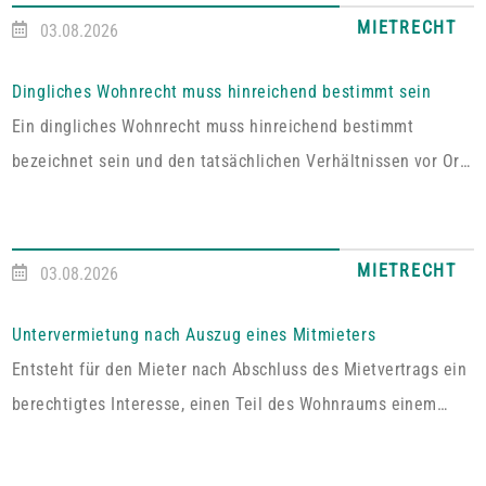
MIETRECHT
03.08.2026
Dingliches Wohnrecht muss hinreichend bestimmt sein
Ein dingliches Wohnrecht muss hinreichend bestimmt
bezeichnet sein und den tatsächlichen Verhältnissen vor Ort
entsprechen. Fehlt es hieran, lässt sich aus der Vereinbarung
kein Wohnrecht herleiten.In dem vom Pfälzischen
Oberlandesgericht Zweibrücken entschiedenen Fall umfasste
MIETRECHT
03.08.2026
das im Grundbuch eingetragene Wohnrecht ausdrücklich „die
alleinige ausschließliche Benutzung der abgeschlossenen
Untervermietung nach Auszug eines Mitmieters
Wohnung im Dachgeschoss“. Tatsächlich handelt es sich bei
Entsteht für den Mieter nach Abschluss des Mietvertrags ein
dem […]
berechtigtes Interesse, einen Teil des Wohnraums einem
Dritten zum Gebrauch zu überlassen, so kann er von dem
Vermieter die Erlaubnis hierzu verlangen.Wird die Wohnung