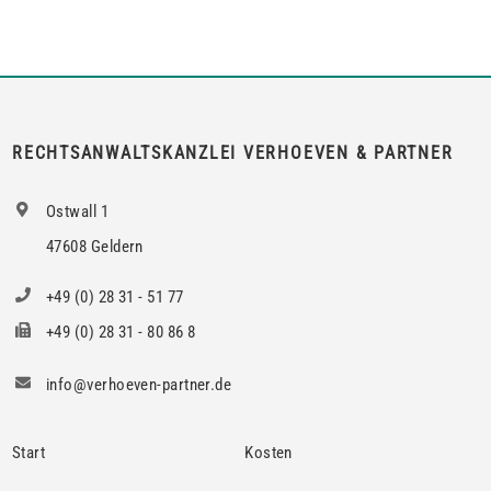
an mehrere Mieter vermietet, genügt es für einen Anspruch
auf Zustimmung zur teilweisen Untervermietung, wenn das
berechtigte Interesse nur bei den Mietern […]
RECHTSANWALTSKANZLEI VERHOEVEN & PARTNER
Ostwall 1
47608 Geldern
+49 (0) 28 31 - 51 77
+49 (0) 28 31 - 80 86 8
info@verhoeven-partner.de
Start
Kosten