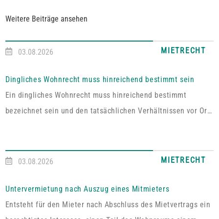
Weitere Beiträge ansehen
MIETRECHT
03.08.2026
Dingliches Wohnrecht muss hinreichend bestimmt sein
Ein dingliches Wohnrecht muss hinreichend bestimmt
bezeichnet sein und den tatsächlichen Verhältnissen vor Ort
entsprechen. Fehlt es hieran, lässt sich aus der Vereinbarung
kein Wohnrecht herleiten.In dem vom Pfälzischen
Oberlandesgericht Zweibrücken entschiedenen Fall umfasste
MIETRECHT
03.08.2026
das im Grundbuch eingetragene Wohnrecht ausdrücklich „die
alleinige ausschließliche Benutzung der abgeschlossenen
Untervermietung nach Auszug eines Mitmieters
Wohnung im Dachgeschoss“. Tatsächlich handelt es sich bei
Entsteht für den Mieter nach Abschluss des Mietvertrags ein