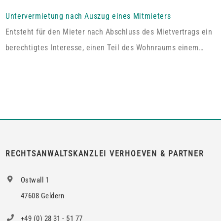
das im Grundbuch eingetragene Wohnrecht ausdrücklich „die
alleinige ausschließliche Benutzung der abgeschlossenen
Untervermietung nach Auszug eines Mitmieters
Wohnung im Dachgeschoss“. Tatsächlich handelt es sich bei
Entsteht für den Mieter nach Abschluss des Mietvertrags ein
dem […]
berechtigtes Interesse, einen Teil des Wohnraums einem
Dritten zum Gebrauch zu überlassen, so kann er von dem
Vermieter die Erlaubnis hierzu verlangen.Wird die Wohnung
an mehrere Mieter vermietet, genügt es für einen Anspruch
auf Zustimmung zur teilweisen Untervermietung, wenn das
berechtigte Interesse nur bei den Mietern […]
RECHTSANWALTSKANZLEI VERHOEVEN & PARTNER
Ostwall 1
47608 Geldern
+49 (0) 28 31 - 51 77