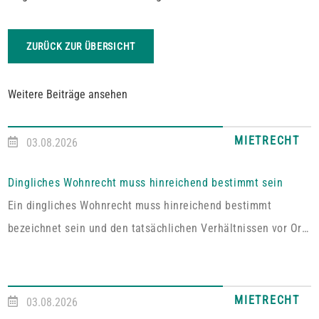
ZURÜCK ZUR ÜBERSICHT
Weitere Beiträge ansehen
MIETRECHT
03.08.2026
Dingliches Wohnrecht muss hinreichend bestimmt sein
Ein dingliches Wohnrecht muss hinreichend bestimmt
bezeichnet sein und den tatsächlichen Verhältnissen vor Ort
entsprechen. Fehlt es hieran, lässt sich aus der Vereinbarung
kein Wohnrecht herleiten.In dem vom Pfälzischen
Oberlandesgericht Zweibrücken entschiedenen Fall umfasste
MIETRECHT
03.08.2026