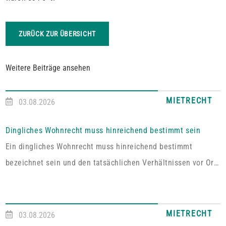
ZURÜCK ZUR ÜBERSICHT
Weitere Beiträge ansehen
MIETRECHT
03.08.2026
Dingliches Wohnrecht muss hinreichend bestimmt sein
Ein dingliches Wohnrecht muss hinreichend bestimmt
bezeichnet sein und den tatsächlichen Verhältnissen vor Ort
entsprechen. Fehlt es hieran, lässt sich aus der Vereinbarung
kein Wohnrecht herleiten.In dem vom Pfälzischen
Oberlandesgericht Zweibrücken entschiedenen Fall umfasste
MIETRECHT
03.08.2026