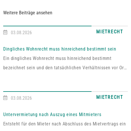
Weitere Beiträge ansehen
MIETRECHT
03.08.2026
Dingliches Wohnrecht muss hinreichend bestimmt sein
Ein dingliches Wohnrecht muss hinreichend bestimmt
bezeichnet sein und den tatsächlichen Verhältnissen vor Ort
entsprechen. Fehlt es hieran, lässt sich aus der Vereinbarung
kein Wohnrecht herleiten.In dem vom Pfälzischen
Oberlandesgericht Zweibrücken entschiedenen Fall umfasste
MIETRECHT
03.08.2026
das im Grundbuch eingetragene Wohnrecht ausdrücklich „die
alleinige ausschließliche Benutzung der abgeschlossenen
Untervermietung nach Auszug eines Mitmieters
Wohnung im Dachgeschoss“. Tatsächlich handelt es sich bei
Entsteht für den Mieter nach Abschluss des Mietvertrags ein