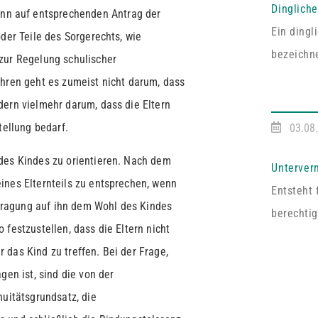
Dinglich
ann auf entsprechenden Antrag der
Ein ding
der Teile des Sorgerechts, wie
bezeichne
zur Regelung schulischer
entsprech
ahren geht es zumeist nicht darum, dass
Vereinba
dern vielmehr darum, dass die Eltern
Pfälzisc
tellung bedarf.
03.08
Fall umf
des Kindes zu orientieren. Nach dem
ausdrückl
Unterver
ines Elternteils zu entsprechen, wenn
abgeschl
Entsteht 
ragung auf ihn dem Wohl des Kindes
handelt e
berechtig
festzustellen, dass die Eltern nicht
Dritten z
das Kind zu treffen. Bei der Frage,
Vermieter
gen ist, sind die von der
an mehrer
nuitätsgrundsatz, die
auf Zust