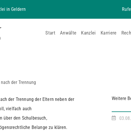
lei in Geldern
Rufe
Start
Anwälte
Kanzlei
Karriere
Rech
s nach der Trennung
Weitere B
nach der Trennung der Eltern neben der
ll, vielfach auch
n über den Schulbesuch,
03.08
ögensrechtliche Belange zu klären.