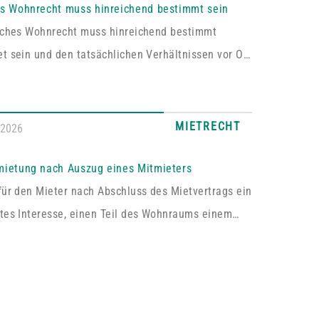
es Wohnrecht muss hinreichend bestimmt sein
liches Wohnrecht muss hinreichend bestimmt
t sein und den tatsächlichen Verhältnissen vor Ort
en. Fehlt es hieran, lässt sich aus der
rung kein Wohnrecht herleiten.In dem vom
hen Oberlandesgericht Zweibrücken entschiedenen
MIETRECHT
.2026
asste das im Grundbuch eingetragene Wohnrecht
ich „die alleinige ausschließliche Benutzung der
mietung nach Auszug eines Mitmieters
ossenen Wohnung im Dachgeschoss“. Tatsächlich
für den Mieter nach Abschluss des Mietvertrags ein
s sich bei dem […]
tes Interesse, einen Teil des Wohnraums einem
um Gebrauch zu überlassen, so kann er von dem
 die Erlaubnis hierzu verlangen.Wird die Wohnung
e Mieter vermietet, genügt es für einen Anspruch
immung zur teilweisen Untervermietung, wenn das