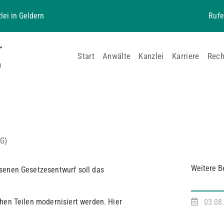
lei in Geldern
Rufe
Start
Anwälte
Kanzlei
Karriere
Rech
G)
Weitere B
senen Gesetzesentwurf soll das
hen Teilen modernisiert werden. Hier
03.08