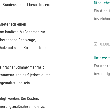
Dinglich
m Bundeskabinett beschlossenen
Ein ding
bezeichne
ieter soll einen
entsprech
 ihm bauliche Maßnahmen zur
Vereinba
h betriebene Fahrzeuge,
Pfälzisc
03.08
hutz auf seine Kosten erlaubt
Fall umf
ausdrückl
Unterver
abgeschl
Entsteht 
 einfacher Stimmenmehrheit
handelt e
berechtig
ntumsanlage darf jedoch durch
Dritten z
gestaltet und kein
Vermieter
an mehrer
ligt werden. Die Kosten,
auf Zust
anierungsmaßnahmen, die sich