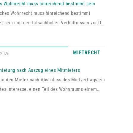
es Wohnrecht muss hinreichend bestimmt sein
liches Wohnrecht muss hinreichend bestimmt
t sein und den tatsächlichen Verhältnissen vor Ort
en. Fehlt es hieran, lässt sich aus der
rung kein Wohnrecht herleiten.In dem vom
hen Oberlandesgericht Zweibrücken entschiedenen
MIETRECHT
.2026
asste das im Grundbuch eingetragene Wohnrecht
ich „die alleinige ausschließliche Benutzung der
mietung nach Auszug eines Mitmieters
ossenen Wohnung im Dachgeschoss“. Tatsächlich
für den Mieter nach Abschluss des Mietvertrags ein
s sich bei dem […]
tes Interesse, einen Teil des Wohnraums einem
um Gebrauch zu überlassen, so kann er von dem
 die Erlaubnis hierzu verlangen.Wird die Wohnung
e Mieter vermietet, genügt es für einen Anspruch
immung zur teilweisen Untervermietung, wenn das