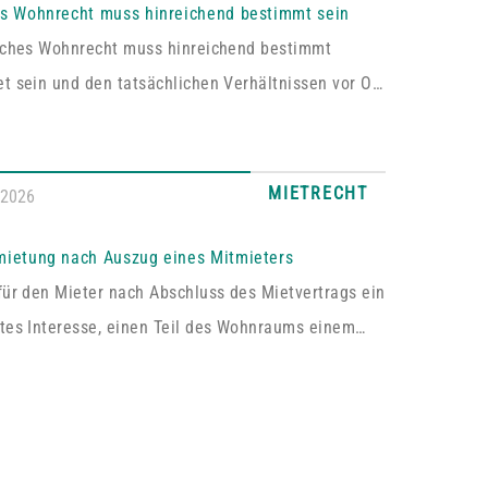
es Wohnrecht muss hinreichend bestimmt sein
liches Wohnrecht muss hinreichend bestimmt
t sein und den tatsächlichen Verhältnissen vor Ort
en. Fehlt es hieran, lässt sich aus der
rung kein Wohnrecht herleiten.In dem vom
hen Oberlandesgericht Zweibrücken entschiedenen
MIETRECHT
.2026
asste das im Grundbuch eingetragene Wohnrecht
ich „die alleinige ausschließliche Benutzung der
mietung nach Auszug eines Mitmieters
ossenen Wohnung im Dachgeschoss“. Tatsächlich
für den Mieter nach Abschluss des Mietvertrags ein
s sich bei dem […]
tes Interesse, einen Teil des Wohnraums einem
um Gebrauch zu überlassen, so kann er von dem
 die Erlaubnis hierzu verlangen.Wird die Wohnung
e Mieter vermietet, genügt es für einen Anspruch
immung zur teilweisen Untervermietung, wenn das