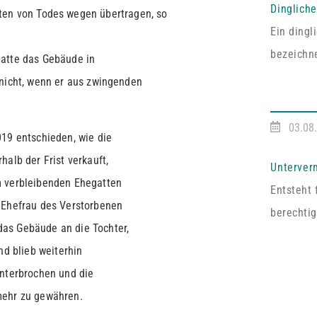
Dinglich
ten von Todes wegen übertragen, so
Ein ding
bezeichne
gatte das Gebäude in
entsprech
 nicht, wenn er aus zwingenden
Vereinba
Pfälzisc
03.08
019 entschieden, wie die
Fall umf
alb der Frist verkauft,
ausdrückl
Unterver
m verbleibenden Ehegatten
abgeschl
Entsteht 
 Ehefrau des Verstorbenen
handelt e
berechtig
as Gebäude an die Tochter,
Dritten z
nd blieb weiterhin
Vermieter
unterbrochen und die
an mehrer
mehr zu gewähren.
auf Zust