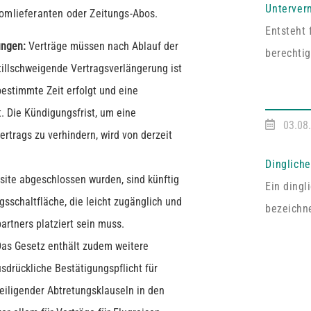
Unterver
romlieferanten oder Zeitungs-Abos.
Entsteht 
rungen:
Verträge müssen nach Ablauf der
berechtig
tillschweigende Vertragsverlängerung ist
Dritten z
bestimmte Zeit erfolgt und eine
Vermieter
t. Die Kündigungsfrist, um eine
an mehrer
03.08
rtrags zu verhindern, wird von derzeit
auf Zust
berechtig
Dinglich
site abgeschlossen wurden, sind künftig
Ein ding
gsschaltfläche, die leicht zugänglich und
bezeichne
partners platziert sein muss.
entsprech
as Gesetz enthält zudem weitere
Vereinba
drückliche Bestätigungspflicht für
Pfälzisc
eiligender Abtretungsklauseln in den
Fall umf