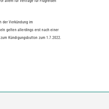
r allem für Verträge für Flugreisen
ausdrückl
abgeschl
handelt e
ch der Verkündung im
ln gelten allerdings erst nach einer
g zum Kündigungsbutton zum 1.7.2022.