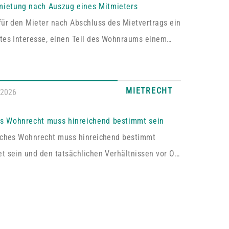
mietung nach Auszug eines Mitmieters
für den Mieter nach Abschluss des Mietvertrags ein
tes Interesse, einen Teil des Wohnraums einem
um Gebrauch zu überlassen, so kann er von dem
 die Erlaubnis hierzu verlangen.Wird die Wohnung
e Mieter vermietet, genügt es für einen Anspruch
MIETRECHT
.2026
immung zur teilweisen Untervermietung, wenn das
te Interesse nur bei den Mietern […]
es Wohnrecht muss hinreichend bestimmt sein
liches Wohnrecht muss hinreichend bestimmt
t sein und den tatsächlichen Verhältnissen vor Ort
en. Fehlt es hieran, lässt sich aus der
rung kein Wohnrecht herleiten.In dem vom
hen Oberlandesgericht Zweibrücken entschiedenen
asste das im Grundbuch eingetragene Wohnrecht