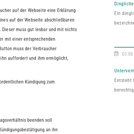
Dinglich
aucher auf der Webseite eine Erklärung
Ein ding
ines auf der Webseite abschließbaren
bezeichne
 Dieser muss gut lesbar und mit nichts
entsprech
er mit einer entsprechenden
Vereinba
 Button muss der Verbraucher
Pfälzisc
03.08
 ihn auffordert und ihm ermöglicht,
Fall umf
ausdrückl
Unterver
abgeschl
Entsteht 
rordentlichen Kündigung zum
handelt e
berechtig
Dritten z
Vermieter
an mehrer
agsverhältnis beenden soll
auf Zust
 Kündigungsbestätigung an ihn