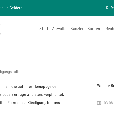
lei in Geldern
Rufe
Start
Anwälte
Kanzlei
Karriere
Rech
digungsbutton
Weitere B
nehmen, die auf ihrer Homepage den
r Dauerverträge anbieten, verpflichtet,
it in Form eines Kündigungsbuttons
03.08