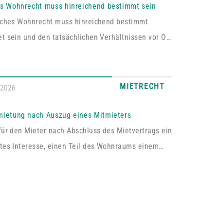
es Wohnrecht muss hinreichend bestimmt sein
liches Wohnrecht muss hinreichend bestimmt
t sein und den tatsächlichen Verhältnissen vor Ort
en. Fehlt es hieran, lässt sich aus der
rung kein Wohnrecht herleiten.In dem vom
hen Oberlandesgericht Zweibrücken entschiedenen
MIETRECHT
.2026
asste das im Grundbuch eingetragene Wohnrecht
ich „die alleinige ausschließliche Benutzung der
mietung nach Auszug eines Mitmieters
ossenen Wohnung im Dachgeschoss“. Tatsächlich
für den Mieter nach Abschluss des Mietvertrags ein
s sich bei dem […]
tes Interesse, einen Teil des Wohnraums einem
um Gebrauch zu überlassen, so kann er von dem
 die Erlaubnis hierzu verlangen.Wird die Wohnung
e Mieter vermietet, genügt es für einen Anspruch
immung zur teilweisen Untervermietung, wenn das