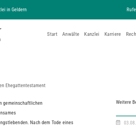
lei in Geldern
Rufe
Start
Anwälte
Kanzlei
Karriere
Rech
hen Ehegattentestament
Weitere B
m gemeinschaftlichen
einsames
ängstlebenden. Nach dem Tode eines
03.08