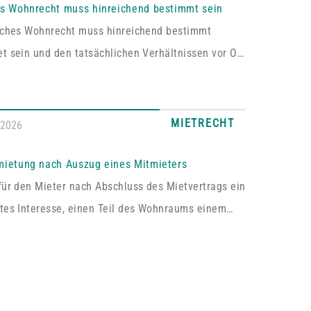
es Wohnrecht muss hinreichend bestimmt sein
liches Wohnrecht muss hinreichend bestimmt
t sein und den tatsächlichen Verhältnissen vor Ort
en. Fehlt es hieran, lässt sich aus der
rung kein Wohnrecht herleiten.In dem vom
hen Oberlandesgericht Zweibrücken entschiedenen
MIETRECHT
.2026
asste das im Grundbuch eingetragene Wohnrecht
ich „die alleinige ausschließliche Benutzung der
mietung nach Auszug eines Mitmieters
ossenen Wohnung im Dachgeschoss“. Tatsächlich
für den Mieter nach Abschluss des Mietvertrags ein
s sich bei dem […]
tes Interesse, einen Teil des Wohnraums einem
um Gebrauch zu überlassen, so kann er von dem
 die Erlaubnis hierzu verlangen.Wird die Wohnung
e Mieter vermietet, genügt es für einen Anspruch
immung zur teilweisen Untervermietung, wenn das