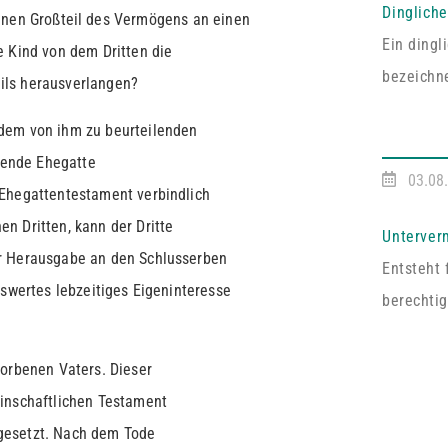
Dinglich
inen Großteil des Vermögens an einen
Ein ding
e Kind von dem Dritten die
bezeichne
ils herausverlangen?
entsprech
dem von ihm zu beurteilenden
Vereinba
ebende Ehegatte
Pfälzisc
03.08
 Ehegattentestament verbindlich
Fall umf
n Dritten, kann der Dritte
ausdrückl
Unterver
ur Herausgabe an den Schlusserben
abgeschl
Entsteht 
nswertes lebzeitiges Eigeninteresse
handelt e
berechtig
Dritten z
Vermieter
torbenen Vaters. Dieser
an mehrer
einschaftlichen Testament
auf Zust
gesetzt. Nach dem Tode