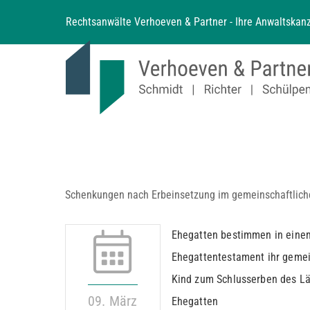
Zum
Rechtsanwälte Verhoeven & Partner - Ihre Anwaltskanz
Inhalt
springen
Schenkungen nach Erbeinsetzung im gemeinschaftlic
Ehegatten bestimmen in eine
Ehegattentestament ihr gem
Kind zum Schlusserben des L
09. März
Ehegatten