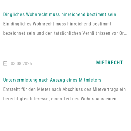
Dingliches Wohnrecht muss hinreichend bestimmt sein
Ein dingliches Wohnrecht muss hinreichend bestimmt
bezeichnet sein und den tatsächlichen Verhältnissen vor Ort
entsprechen. Fehlt es hieran, lässt sich aus der Vereinbarung
kein Wohnrecht herleiten.In dem vom Pfälzischen
Oberlandesgericht Zweibrücken entschiedenen Fall umfasste
MIETRECHT
03.08.2026
das im Grundbuch eingetragene Wohnrecht ausdrücklich „die
alleinige ausschließliche Benutzung der abgeschlossenen
Untervermietung nach Auszug eines Mitmieters
Wohnung im Dachgeschoss“. Tatsächlich handelt es sich bei
Entsteht für den Mieter nach Abschluss des Mietvertrags ein
dem […]
berechtigtes Interesse, einen Teil des Wohnraums einem
Dritten zum Gebrauch zu überlassen, so kann er von dem
Vermieter die Erlaubnis hierzu verlangen.Wird die Wohnung
an mehrere Mieter vermietet, genügt es für einen Anspruch