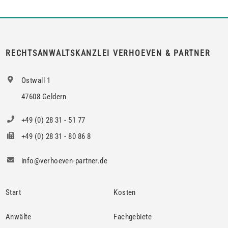
auf Zustimmung zur teilweisen Untervermietung, wenn das
berechtigte Interesse nur bei den Mietern […]
RECHTSANWALTSKANZLEI VERHOEVEN & PARTNER
Ostwall 1
47608 Geldern
+49 (0) 28 31 - 51 77
+49 (0) 28 31 - 80 86 8
info@verhoeven-partner.de
Start
Kosten
Anwälte
Fachgebiete