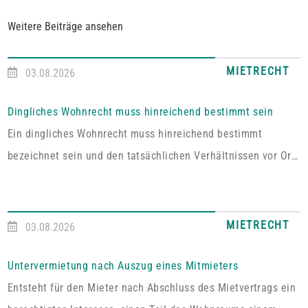
Weitere Beiträge ansehen
MIETRECHT
03.08.2026
Dingliches Wohnrecht muss hinreichend bestimmt sein
Ein dingliches Wohnrecht muss hinreichend bestimmt
bezeichnet sein und den tatsächlichen Verhältnissen vor Ort
entsprechen. Fehlt es hieran, lässt sich aus der Vereinbarung
kein Wohnrecht herleiten.In dem vom Pfälzischen
Oberlandesgericht Zweibrücken entschiedenen Fall umfasste
MIETRECHT
03.08.2026
das im Grundbuch eingetragene Wohnrecht ausdrücklich „die
alleinige ausschließliche Benutzung der abgeschlossenen
Untervermietung nach Auszug eines Mitmieters
Wohnung im Dachgeschoss“. Tatsächlich handelt es sich bei
Entsteht für den Mieter nach Abschluss des Mietvertrags ein