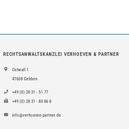
Dritten zum Gebrauch zu überlassen, so kann er von dem
Vermieter die Erlaubnis hierzu verlangen.Wird die Wohnung
an mehrere Mieter vermietet, genügt es für einen Anspruch
auf Zustimmung zur teilweisen Untervermietung, wenn das
berechtigte Interesse nur bei den Mietern […]
RECHTSANWALTSKANZLEI VERHOEVEN & PARTNER
Ostwall 1
47608 Geldern
+49 (0) 28 31 - 51 77
+49 (0) 28 31 - 80 86 8
info@verhoeven-partner.de