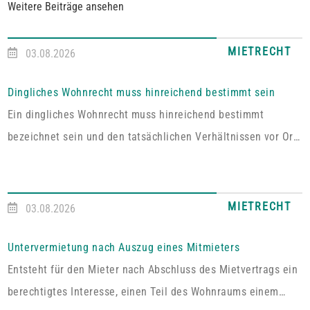
Weitere Beiträge ansehen
MIETRECHT
03.08.2026
Dingliches Wohnrecht muss hinreichend bestimmt sein
Ein dingliches Wohnrecht muss hinreichend bestimmt
bezeichnet sein und den tatsächlichen Verhältnissen vor Ort
entsprechen. Fehlt es hieran, lässt sich aus der Vereinbarung
kein Wohnrecht herleiten.In dem vom Pfälzischen
Oberlandesgericht Zweibrücken entschiedenen Fall umfasste
MIETRECHT
03.08.2026
das im Grundbuch eingetragene Wohnrecht ausdrücklich „die
alleinige ausschließliche Benutzung der abgeschlossenen
Untervermietung nach Auszug eines Mitmieters
Wohnung im Dachgeschoss“. Tatsächlich handelt es sich bei
Entsteht für den Mieter nach Abschluss des Mietvertrags ein
dem […]
berechtigtes Interesse, einen Teil des Wohnraums einem