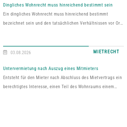
Dingliches Wohnrecht muss hinreichend bestimmt sein
Ein dingliches Wohnrecht muss hinreichend bestimmt
bezeichnet sein und den tatsächlichen Verhältnissen vor Ort
entsprechen. Fehlt es hieran, lässt sich aus der Vereinbarung
kein Wohnrecht herleiten.In dem vom Pfälzischen
Oberlandesgericht Zweibrücken entschiedenen Fall umfasste
MIETRECHT
03.08.2026
das im Grundbuch eingetragene Wohnrecht ausdrücklich „die
alleinige ausschließliche Benutzung der abgeschlossenen
Untervermietung nach Auszug eines Mitmieters
Wohnung im Dachgeschoss“. Tatsächlich handelt es sich bei
Entsteht für den Mieter nach Abschluss des Mietvertrags ein
dem […]
berechtigtes Interesse, einen Teil des Wohnraums einem
Dritten zum Gebrauch zu überlassen, so kann er von dem
Vermieter die Erlaubnis hierzu verlangen.Wird die Wohnung
an mehrere Mieter vermietet, genügt es für einen Anspruch
auf Zustimmung zur teilweisen Untervermietung, wenn das