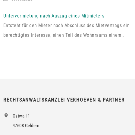
das im Grundbuch eingetragene Wohnrecht ausdrücklich „die
alleinige ausschließliche Benutzung der abgeschlossenen
Untervermietung nach Auszug eines Mitmieters
Wohnung im Dachgeschoss“. Tatsächlich handelt es sich bei
Entsteht für den Mieter nach Abschluss des Mietvertrags ein
dem […]
berechtigtes Interesse, einen Teil des Wohnraums einem
Dritten zum Gebrauch zu überlassen, so kann er von dem
Vermieter die Erlaubnis hierzu verlangen.Wird die Wohnung
an mehrere Mieter vermietet, genügt es für einen Anspruch
auf Zustimmung zur teilweisen Untervermietung, wenn das
berechtigte Interesse nur bei den Mietern […]
RECHTSANWALTSKANZLEI VERHOEVEN & PARTNER
Ostwall 1
47608 Geldern