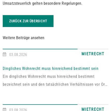
Umsatzsteuerlich gelten besondere Regelungen.
ZURÜCK ZUR ÜBERSICHT
Weitere Beiträge ansehen
MIETRECHT
03.08.2026
Dingliches Wohnrecht muss hinreichend bestimmt sein
Ein dingliches Wohnrecht muss hinreichend bestimmt
bezeichnet sein und den tatsächlichen Verhältnissen vor Ort
entsprechen. Fehlt es hieran, lässt sich aus der Vereinbarung
kein Wohnrecht herleiten.In dem vom Pfälzischen
Oberlandesgericht Zweibrücken entschiedenen Fall umfasste
MIETRECHT
03.08.2026