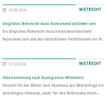
MIETRECHT
03.08.2026
Dingliches Wohnrecht muss hinreichend bestimmt sein
Ein dingliches Wohnrecht muss hinreichend bestimmt
bezeichnet sein und den tatsächlichen Verhältnissen vor Ort
entsprechen. Fehlt es hieran, lässt sich aus der Vereinbarung
kein Wohnrecht herleiten.In dem vom Pfälzischen
Oberlandesgericht Zweibrücken entschiedenen Fall umfasste
MIETRECHT
03.08.2026
das im Grundbuch eingetragene Wohnrecht ausdrücklich „die
alleinige ausschließliche Benutzung der abgeschlossenen
Untervermietung nach Auszug eines Mitmieters
Wohnung im Dachgeschoss“. Tatsächlich handelt es sich bei
Entsteht für den Mieter nach Abschluss des Mietvertrags ein
dem […]
berechtigtes Interesse, einen Teil des Wohnraums einem
Dritten zum Gebrauch zu überlassen, so kann er von dem