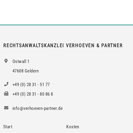
Vermieter die Erlaubnis hierzu verlangen.Wird die Wohnung
an mehrere Mieter vermietet, genügt es für einen Anspruch
auf Zustimmung zur teilweisen Untervermietung, wenn das
berechtigte Interesse nur bei den Mietern […]
RECHTSANWALTSKANZLEI VERHOEVEN & PARTNER
Ostwall 1
47608 Geldern
+49 (0) 28 31 - 51 77
+49 (0) 28 31 - 80 86 8
info@verhoeven-partner.de
Start
Kosten