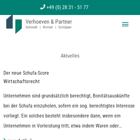
Zum
+49 (0) 28 31 - 51 77
Inhalt
Haup
springen
Aktuelles
Der neue Schufa-Score
Wirtschaftsrecht
Unternehmen sind grundsätzlich berechtigt, Bonitätsauskünfte
bei der Schufa einzuholen, sofern ein sog. berechtigtes Interesse
vorliegt. Ein solches besteht insbesondere dann, wenn ein
Unternehmen in Vorleistung tritt, etwa indem Waren oder
Dienstleistungen vor der Bezahlung bereitgestellt oder Kredite
Zahlungsstörungen