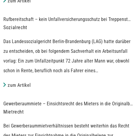
zum Artikel
gewährt werden.
Alter des ältesten Bankvertrags
Alter der ältesten Kreditkarte
Rufbereitschaft – kein Unfallversicherungsschutz bei Treppensturz im eigenen Heim
Seit dem 17.3.2026 hat die Schufa zur Berechnung des Scores
Alter der aktuellen Adresse
Sozialrecht
neue Regeln. Der neue Score basiert nun auf 12 Kriterien anstatt
Alter des jüngsten Rahmenkredits
Das Landessozialgericht Berlin-Brandenburg (LAG) hatte darüber
auf bisher über 200. Für jedes der nachfolgenden Kriterien
Anzahl von Anfragen und Abschlüssen für Girokonten und
zu entscheiden, ob bei folgendem Sachverhalt ein Arbeitsunfall
werden Punkte vergeben, die in die Gesamtbewertung einfließen.
Kreditkarten in den vergangenen 12 Monaten
vorlag: Ein zum Unfallzeitpunkt 72 Jahre alter Mann war, obwohl
Je höher die Gesamtpunktzahl, desto höher die Kreditwürdigkeit
Anzahl Anfragen außerhalb des Bankenbereichs in den
schon in Rente, beruflich noch als Fahrer eines
vergangenen 12 Monaten
Abschleppdienstes beschäftigt.
Ratenkredite in den vergangenen 12 Monaten
zum Artikel
Längste Restlaufzeit aller Ratenkredite
In einer Dezembernacht 2022 übernahm er von zu Hause aus die
Kreditstatus
Gewerberaummiete – Einsichtsrecht des Mieters in die Originalbelege zur Betriebskostenabrechnung
Rufbereitschaft für etwaige Noteinsätze. Gegen 2 Uhr nachts
Mietrecht
Immobilienkredite oder Bürgschaften
wurde er zu einem Einsatz gerufen und verließ daraufhin rund
Vorliegen einer Identitätsprüfung
Bei Gewerberaummietverhältnissen besteht weiterhin das Recht
eine halbe Stunde später seine Wohnung. Auf der Treppe
des Mieters zur Einsichtnahme in die Originalbelege zur